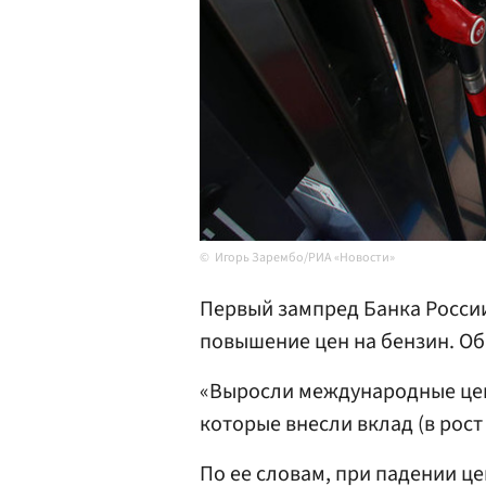
Игорь Зарембо/РИА «Новости»
Первый зампред Банка Росси
повышение цен на бензин. О
«Выросли международные цен
которые внесли вклад (в рост
По ее словам, при падении ц