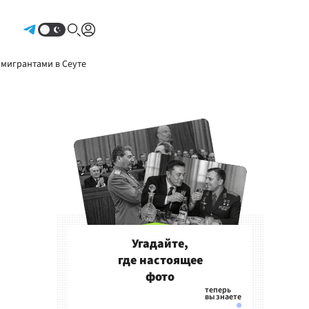
Авторизоваться
 мигрантами в Сеуте
Угадайте,
где настоящее
фото