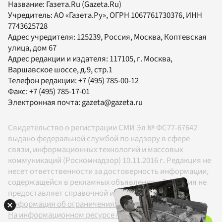
Название:
Газета.Ru
(Gazeta.Ru)
Учредитель:
АО «Газета.Ру»
, ОГРН 1067761730376, ИНН
7743625728
Адрес учредителя: 125239, Россия, Москва, Коптевская
улица, дом 67
Адрес редакции и издателя:
117105
, г.
Москва
,
Варшавское шоссе, д.9, стр.1
Телефон редакции:
+7 (495) 785-00-12
Факс:
+7 (495) 785-17-01
Электронная почта:
gazeta@gazeta.ru
Свидетельство о регистрации СМИ Эл № ФС77-67642
выдано федеральной службой по надзору в сфере
связи, информационных технологий и массовых
коммуникаций (Роскомнадзор) 10.11.2016 г. Редакция не
несет ответственности за достоверность информации,
содержащейся в рекламных объявлениях. Редакция не
предоставляет справочной информации.
Информация об ограничениях
На информационном ресурсе применяются