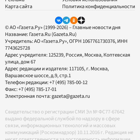
Карта сайта
Политика конфиденциальности
© АО «Газета.Ру» (1999-2026) – Главные новости дня
Название:
Газета.Ru
(Gazeta.Ru)
Учредитель:
АО «Газета.Ру»
, ОГРН 1067761730376, ИНН
7743625728
Адрес учредителя: 125239, Россия, Москва, Коптевская
улица, дом 67
Адрес редакции и издателя:
117105
, г.
Москва
,
Варшавское шоссе, д.9, стр.1
Телефон редакции:
+7 (495) 785-00-12
Факс:
+7 (495) 785-17-01
Электронная почта:
gazeta@gazeta.ru
Свидетельство о регистрации СМИ Эл № ФС77-67642
выдано федеральной службой по надзору в сфере
связи, информационных технологий и массовых
коммуникаций (Роскомнадзор) 10.11.2016 г. Редакция не
несет ответственности за достоверность информации,