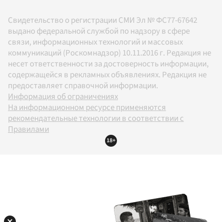
Свидетельство о регистрации СМИ Эл № ФС77-67642
выдано федеральной службой по надзору в сфере
связи, информационных технологий и массовых
коммуникаций (Роскомнадзор) 10.11.2016 г. Редакция не
несет ответственности за достоверность информации,
содержащейся в рекламных объявлениях. Редакция не
предоставляет справочной информации.
Информация об ограничениях
На информационном ресурсе применяются
рекомендательные технологии в соответствии с
Правилами
18+