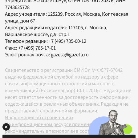
Учредитель:
АО «Газета.Ру»
, ОГРН 1067761730376, ИНН
7743625728
Адрес учредителя: 125239, Россия, Москва, Коптевская
улица, дом 67
Адрес редакции и издателя:
117105
, г.
Москва
,
Варшавское шоссе, д.9, стр.1
Телефон редакции:
+7 (495) 785-00-12
Факс:
+7 (495) 785-17-01
Электронная почта:
gazeta@gazeta.ru
Свидетельство о регистрации СМИ Эл № ФС77-67642
выдано федеральной службой по надзору в сфере
связи, информационных технологий и массовых
коммуникаций (Роскомнадзор) 10.11.2016 г. Редакция не
несет ответственности за достоверность информации,
содержащейся в рекламных объявлениях. Редакция не
предоставляет справочной информации.
Информация об ограничениях
На информационном ресурсе применяются
рекомендательные технологии в соответствии с