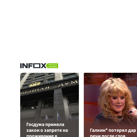
Госдума приняла
закон о запрете на
Галкин* потерял дар
проживание в
речи после слов