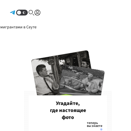
Авторизоваться
 мигрантами в Сеуте
Угадайте,
где настоящее
фото