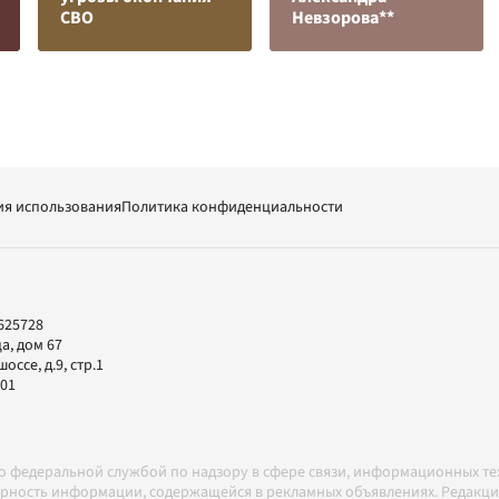
СВО
Невзорова**
ия использования
Политика конфиденциальности
625728
а, дом 67
ссе, д.9, стр.1
-01
но федеральной службой по надзору в сфере связи, информационных т
товерность информации, содержащейся в рекламных объявлениях. Редак