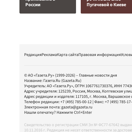
России
Пугачевой о Киеве
Редакция
Реклама
Карта сайта
Правовая информация
Услов
© АО «Газета.Ру» (1999-2026) – Главные новости дня
Название:
Газета.Ru
(Gazeta.Ru)
Учредитель:
АО «Газета.Ру»
, ОГРН 1067761730376, ИНН 7743
Адрес учредителя: 125239, Россия, Москва, Коптевская улиц
Адрес редакции и издателя:
117105
, г.
Москва
,
Варшавское шо
Телефон редакции:
+7 (495) 785-00-12
| Факс:
+7 (495) 785-17
Электронная почта:
gazeta@gazeta.ru
Нашли опечатку? Нажмите Ctrl+Enter
Свидетельство о регистрации СМИ Эл № ФС77-67642 выда
10.11.2016 г. Редакция не несет ответственности за дос