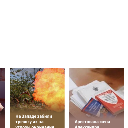
На Западе забили
тревогу из-за
Арестована жена
угрозы окончания
Александра