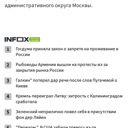
административного округа Москвы.
1
Госдума приняла закон о запрете на проживание в
России
2
Рыбоводы Армении вышли на протесты из-за
закрытия рынка России
3
Галкин* потерял дар речи после слов Пугачевой о
Киеве
4
Кремль переиграл Литву: хитрость с Калининградом
сработала
5
Зеленский неприлично повел cебя в присутствии
фон дер Ляйен
6
"Перелом ". В США забили тревогу из-за