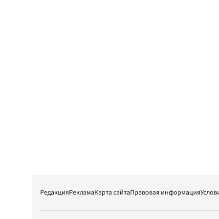
Редакция
Реклама
Карта сайта
Правовая информация
Услов