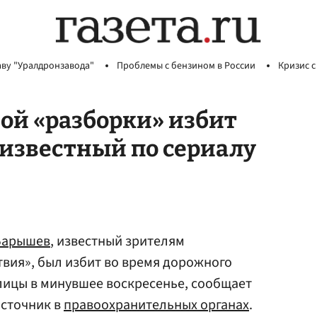
аву "Уралдронзавода"
Проблемы с бензином в России
Кризис с
ной «разборки» избит
 известный по сериалу
Барышев
, известный зрителям
твия», был избит во время дорожного
лицы в минувшее воскресенье, сообщает
источник в
правоохранительных органах
.