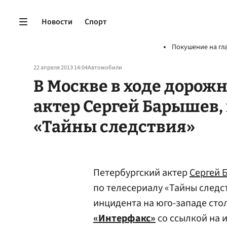
Новости
Спорт
Покушение на гл
22 апреля 2013 14:04
Автомобили
В Москве в ходе дорож
актер Сергей Барышев,
«Тайны следствия»
Петербургский актер
Сергей 
по телесериалу «Тайны следс
инцидента на юго-западе сто
«Интерфакс»
со ссылкой на 