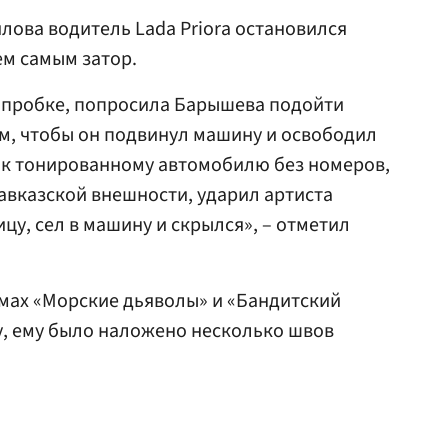
лова водитель Lada Priora остановился
ем самым затор.
в пробке, попросила Барышева подойти
им, чтобы он подвинул машину и освободил
 к тонированному автомобилю без номеров,
авказской внешности, ударил артиста
у, сел в машину и скрылся», – отметил
мах «Морские дьяволы» и «Бандитский
у, ему было наложено несколько швов