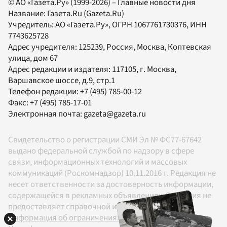
© АО «Газета.Ру» (1999-2026) – Главные новости дня
Название:
Газета.Ru
(Gazeta.Ru)
Учредитель:
АО «Газета.Ру»
, ОГРН 1067761730376, ИНН
7743625728
Адрес учредителя: 125239, Россия, Москва, Коптевская
улица, дом 67
Адрес редакции и издателя:
117105
, г.
Москва
,
Варшавское шоссе, д.9, стр.1
Телефон редакции:
+7 (495) 785-00-12
Факс:
+7 (495) 785-17-01
Электронная почта:
gazeta@gazeta.ru
Свидетельство о регистрации СМИ Эл № ФС77-67642
выдано федеральной службой по надзору в сфере
связи, информационных технологий и массовых
коммуникаций (Роскомнадзор) 10.11.2016 г. Редакция не
несет ответственности за достоверность информации,
содержащейся в рекламных объявлениях. Редакция не
предоставляет справочной информации.
Информация об ограничениях