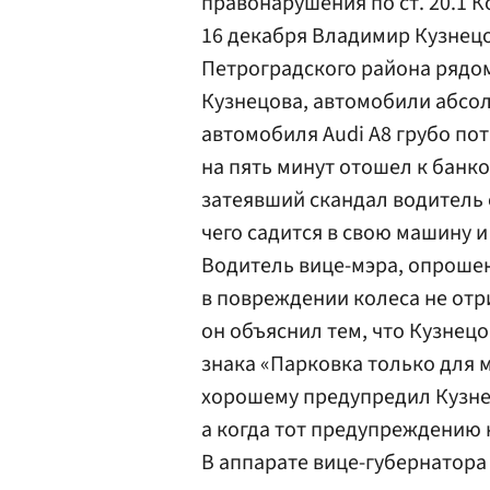
правонарушения по ст. 20.1 К
16 декабря Владимир Кузнец
Петроградского района рядо
Кузнецова, автомобили абсол
автомобиля Audi А8 грубо по
на пять минут отошел к банком
затеявший скандал водитель 
чего садится в свою машину 
Водитель вице-мэра, опроше
в повреждении колеса не отри
он объяснил тем, что Кузнец
знака «Парковка только для 
хорошему предупредил Кузнец
а когда тот предупреждению н
В аппарате вице-губернатор