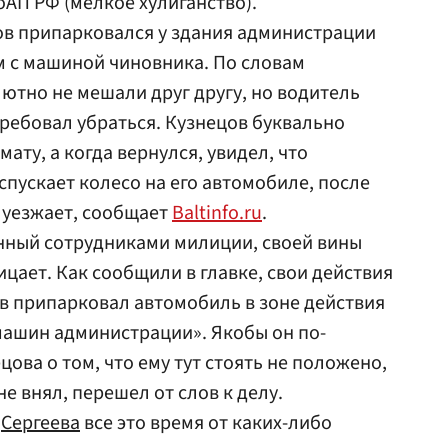
оАП РФ (мелкое хулиганство).
ов припарковался у здания администрации
м с машиной чиновника. По словам
ютно не мешали друг другу, но водитель
требовал убраться. Кузнецов буквально
ату, а когда вернулся, увидел, что
спускает колесо на его автомобиле, после
и уезжает, сообщает
Baltinfo.ru
.
нный сотрудниками милиции, своей вины
цает. Как сообщили в главке, свои действия
ов припарковал автомобиль в зоне действия
машин администрации». Якобы он по-
ова о том, что ему тут стоять не положено,
е внял, перешел от слов к делу.
а
Сергеева
все это время от каких-либо