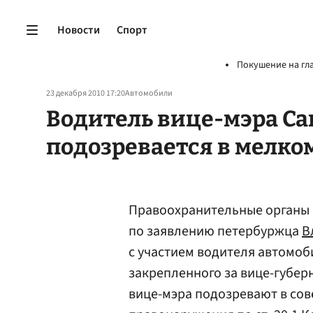
Новости
Спорт
Покушение на гл
23 декабря 2010 17:20
Автомобили
Водитель вице-мэра Са
подозревается в мелко
Правоохранительные органы 
по заявлению петербуржца
В
с участием водителя автомоби
закрепленного за вице-губер
вице-мэра подозревают в со