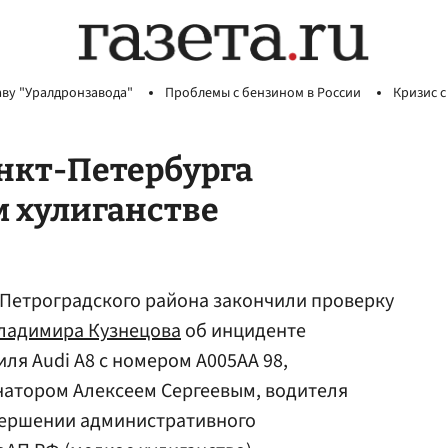
аву "Уралдронзавода"
Проблемы с бензином в России
Кризис с
нкт-Петербурга
м хулиганстве
Петроградского района закончили проверку
ладимира Кузнецова
об инциденте
ля Audi А8 с номером А005АА 98,
натором Алексеем Сергеевым, водителя
вершении административного