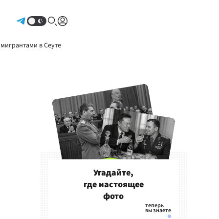
Авторизоваться
 мигрантами в Сеуте
Угадайте,
где настоящее
фото