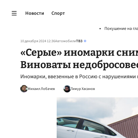
Новости
Спорт
Покушение на гл
10 декабря 2024 12:36
Автомобили
ТВЗ
«Серые» иномарки сним
Виноваты недобросове
Иномарки, ввезенные в Россию с нарушениями 
Михаил Лобачев
Тимур Хасанов