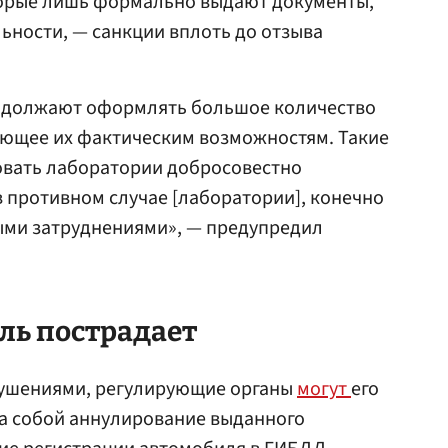
оторые лишь формально выдают документы,
ьности, — санкции вплоть до отзыва
одолжают оформлять большое количество
вующее их фактическим возможностям. Такие
овать лаборатории добросовестно
в противном случае [лаборатории], конечно
ными затруднениями», — предупредил
ль пострадает
рушениями, регулирующие органы
могут
его
за собой аннулирование выданного