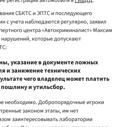
ие регистрации автомобиля в
ГИБДД
.
ования СБКТС и ЭПТС и последующего
н с учета наблюдаются регулярно, заявил
спертного центра «Автокриминалист» Максим
и нарушений, которые допускают
ТС:
ны, указание в документе ложных
ля и занижение технических
зультате чего владелец может платить
пошлину и утильсбор.
ере необходимо. Добропорядочные игроки
тренные законом этапы, им нет
азом заинтересовывать лаборатории