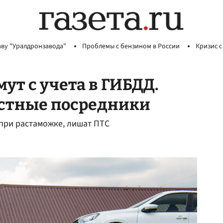
аву "Уралдронзавода"
Проблемы с бензином в России
Кризис с
ут с учета в ГИБДД.
стные посредники
при растаможке, лишат ПТС