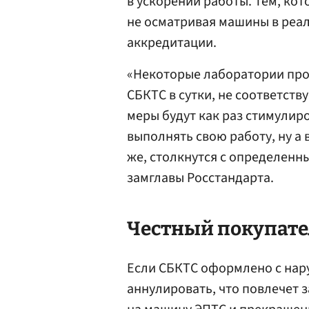
в ускорении работы. Тем, к
не осматривая машины в реал
аккредитации.
«Некоторые лаборатории пр
СБКТС в сутки, не соответст
меры будут как раз стимулир
выполнять свою работу, ну а 
же, столкнутся с определен
замглавы Росстандарта.
Честный покупате
Если СБКТС оформлено с на
аннулировать, что повлечет 