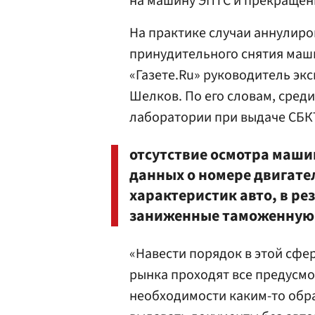
на машину ЭПТС и прекращен
На практике случаи аннулир
принудительного снятия маши
«Газете.Ru» руководитель эк
Шелков. По его словам, сред
лаборатории при выдаче СБК
отсутствие осмотра маши
данных о номере двигате
характеристик авто, в ре
заниженные таможенную 
«Навести порядок в этой сф
рынка проходят все предусмо
необходимости каким-то обр