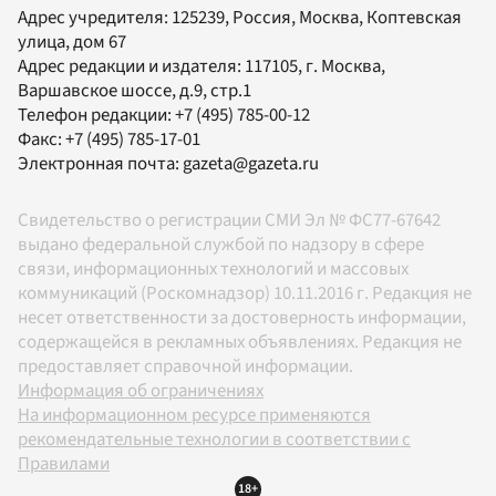
Адрес учредителя: 125239, Россия, Москва, Коптевская
улица, дом 67
Адрес редакции и издателя:
117105
, г.
Москва
,
Варшавское шоссе, д.9, стр.1
Телефон редакции:
+7 (495) 785-00-12
Факс:
+7 (495) 785-17-01
Электронная почта:
gazeta@gazeta.ru
Свидетельство о регистрации СМИ Эл № ФС77-67642
выдано федеральной службой по надзору в сфере
связи, информационных технологий и массовых
коммуникаций (Роскомнадзор) 10.11.2016 г. Редакция не
несет ответственности за достоверность информации,
содержащейся в рекламных объявлениях. Редакция не
предоставляет справочной информации.
Информация об ограничениях
На информационном ресурсе применяются
рекомендательные технологии в соответствии с
Правилами
18+