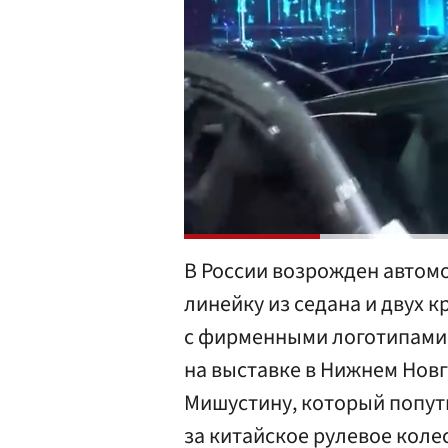
В России возрожден автом
линейку из седана и двух 
с фирменными логотипами 
на выставке в Нижнем Нов
Мишустину, который попут
за китайское рулевое коле