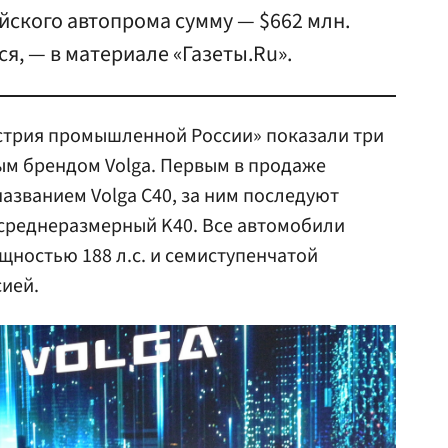
йского автопрома сумму — $662 млн.
ся, — в материале «Газеты.Ru».
стрия промышленной России» показали три
м брендом Volga. Первым в продаже
названием Volga C40, за ним последуют
 среднеразмерный K40. Все автомобили
ностью 188 л.с. и семиступенчатой
ией.