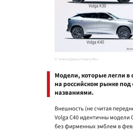
Алина Джусь/«Газета.Ru»
Модели, которые легли в 
на российском рынке по
названиями.
Внешность (не считая передне
Volga C40 идентичны модели C
без фирменных эмблем в фев