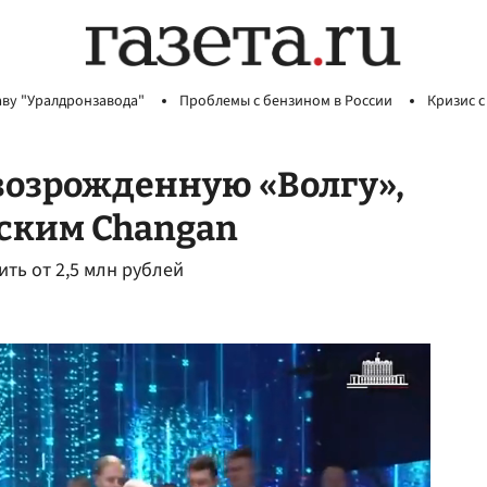
аву "Уралдронзавода"
Проблемы с бензином в России
Кризис с
возрожденную «Волгу»,
йским Changan
ить от 2,5 млн рублей