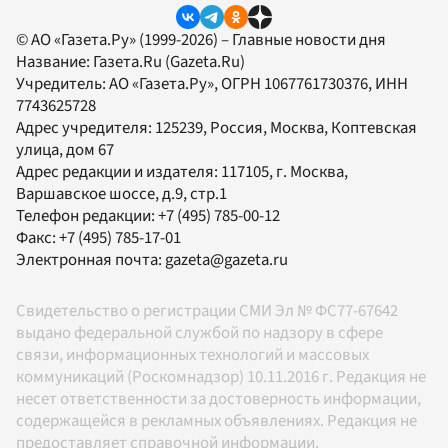
© АО «Газета.Ру» (1999-2026) – Главные новости дня
Название:
Газета.Ru
(Gazeta.Ru)
Учредитель:
АО «Газета.Ру»
, ОГРН 1067761730376, ИНН
7743625728
Адрес учредителя: 125239, Россия, Москва, Коптевская
улица, дом 67
Адрес редакции и издателя:
117105
, г.
Москва
,
Варшавское шоссе, д.9, стр.1
Телефон редакции:
+7 (495) 785-00-12
Факс:
+7 (495) 785-17-01
Электронная почта:
gazeta@gazeta.ru
Свидетельство о регистрации СМИ Эл № ФС77-67642
выдано федеральной службой по надзору в сфере
связи, информационных технологий и массовых
коммуникаций (Роскомнадзор) 10.11.2016 г. Редакция не
несет ответственности за достоверность информации,
содержащейся в рекламных объявлениях. Редакция не
предоставляет справочной информации.