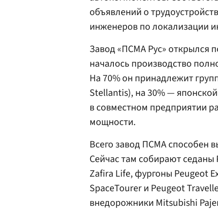
объявлений о трудоустройстве
инженеров по локализации ин
Завод «ПСМА Рус» открылся по
началось производство полно
На 70% он принадлежит группе
Stellantis), на 30% — японско
в совместном предприятии р
мощности.
Всего завод ПСМА способен вы
Сейчас там собирают седаны P
Zafira Life, фургоны Peugeot 
SpaceTourer и Peugeot Travelle
внедорожники Mitsubishi Pajer