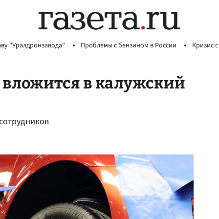
аву "Уралдронзавода"
Проблемы с бензином в России
Кризис с
 вложится в калужский
т сотрудников