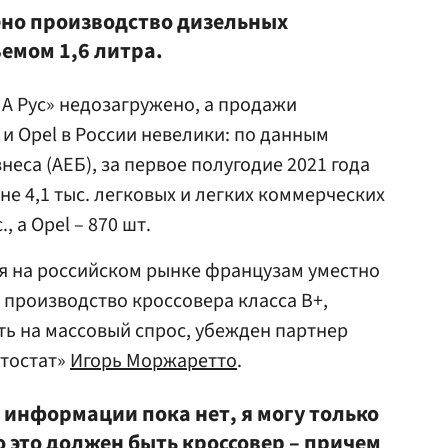
щено производство дизельных
емом 1,6 литра.
А Рус» недозагружено, а продажи
 и Opel в России невелики: по данным
еса (АЕБ), за первое полугодие 2021 года
не 4,1 тыс. легковых и легких коммерческих
, а Opel – 870 шт.
я на российском рынке французам уместно
 производство кроссовера класса B+,
ь на массовый спрос, убежден партнер
втостат»
Игорь Моржаретто
.
информации пока нет, я могу только
 это должен быть кроссовер – причем