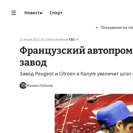
Новости
Спорт
Покушение на гл
13 июля 2021 20:23
Автомобили
ТВЗ
Французский автопром
завод
Завод Peugeot и Citroen в Калуге увеличит шта
Михаил Лобачев