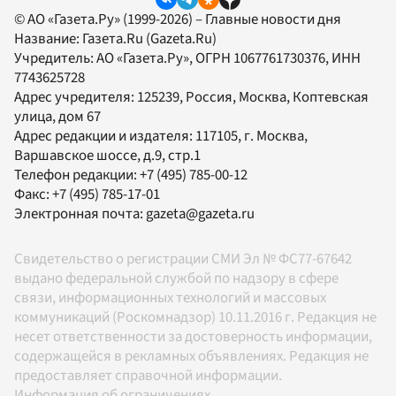
© АО «Газета.Ру» (1999-2026) – Главные новости дня
Название:
Газета.Ru
(Gazeta.Ru)
Учредитель:
АО «Газета.Ру»
, ОГРН 1067761730376, ИНН
7743625728
Адрес учредителя: 125239, Россия, Москва, Коптевская
улица, дом 67
Адрес редакции и издателя:
117105
, г.
Москва
,
Варшавское шоссе, д.9, стр.1
Телефон редакции:
+7 (495) 785-00-12
Факс:
+7 (495) 785-17-01
Электронная почта:
gazeta@gazeta.ru
Свидетельство о регистрации СМИ Эл № ФС77-67642
выдано федеральной службой по надзору в сфере
связи, информационных технологий и массовых
коммуникаций (Роскомнадзор) 10.11.2016 г. Редакция не
несет ответственности за достоверность информации,
содержащейся в рекламных объявлениях. Редакция не
предоставляет справочной информации.
Информация об ограничениях