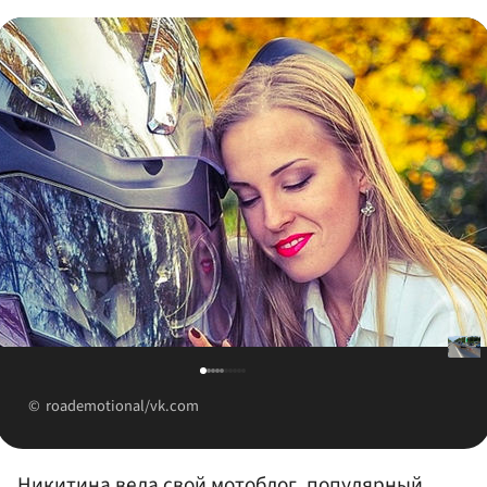
roademotional/vk.com
Никитина вела свой мотоблог, популярный