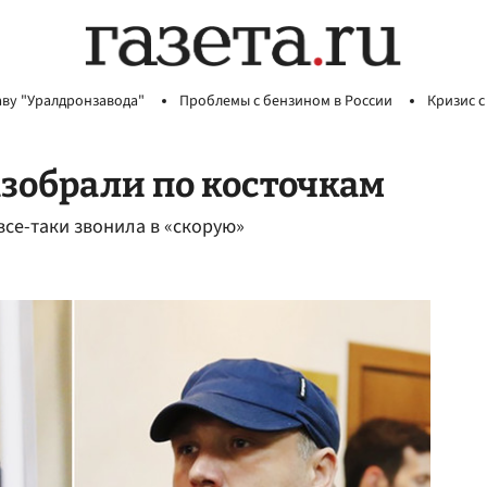
аву "Уралдронзавода"
Проблемы с бензином в России
Кризис с
азобрали по косточкам
се-таки звонила в «скорую»