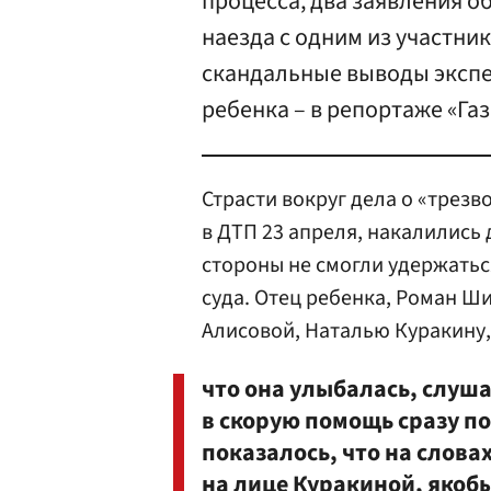
процесса, два заявления о
наезда с одним из участни
скандальные выводы экспе
ребенка – в репортаже «Газ
Страсти вокруг дела о «трез
в ДТП 23 апреля, накалились
стороны не смогли удержатьс
суда. Отец ребенка, Роман Ш
Алисовой, Наталью Куракину, 
что она улыбалась, слуш
в скорую помощь сразу п
показалось, что на слов
на лице
Куракиной
, якоб