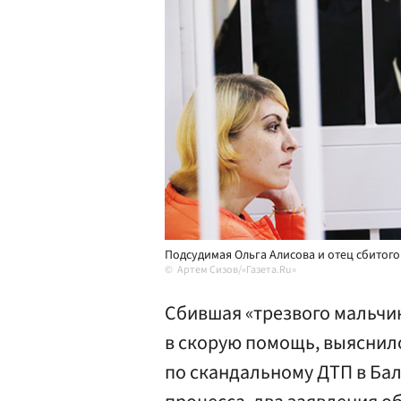
Подсудимая Ольга Алисова и отец сбитог
Артем Сизов/«Газета.Ru»
Сбившая «трезвого мальчик
в скорую помощь, выяснил
по скандальному ДТП в Бал