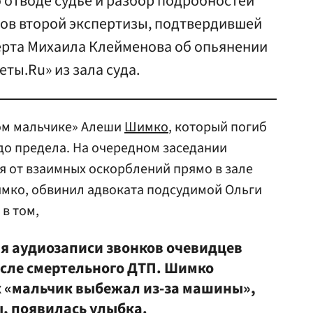
б отводе судье и разбор подробностей
ков второй экспертизы, подтвердившей
рта Михаила Клейменова об опьянении
еты.Ru» из зала суда.
вом мальчике» Алеши
Шимко
, который погиб
 до предела. На очередном заседании
я от взаимных оскорблений прямо в зале
имко, обвинил адвоката подсудимой Ольги
в том,
ая аудиозаписи звонков очевидцев
осле смертельного ДТП. Шимко
ах «мальчик выбежал из-за машины»,
ы, появилась улыбка.