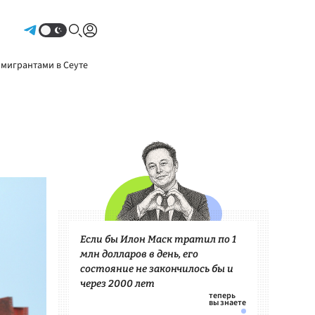
Авторизоваться
 мигрантами в Сеуте
Если бы Илон Маск тратил по 1
млн долларов в день, его
состояние не закончилось бы и
через 2000 лет