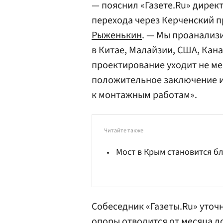
— пояснил «Газете.Ru» дирек
перехода через Керченский 
Рыженькин
. — Мы проанализ
в Китае, Малайзии, США, Кана
проектирование уходит не мен
положительное заключение и 
к монтажным работам».
Читайте также
Мост в Крым становится б
Собеседник «Газеты.Ru» уточ
опоры отводится от месяца до