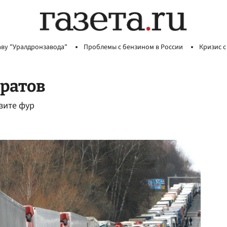
аву "Уралдронзавода"
Проблемы с бензином в России
Кризис с
ратов
зите фур