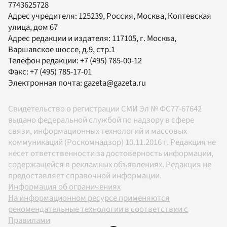
7743625728
Адрес учредителя: 125239, Россия, Москва, Коптевская
улица, дом 67
Адрес редакции и издателя:
117105
, г.
Москва
,
Варшавское шоссе, д.9, стр.1
Телефон редакции:
+7 (495) 785-00-12
Факс:
+7 (495) 785-17-01
Электронная почта:
gazeta@gazeta.ru
Свидетельство о регистрации СМИ Эл № ФС77-67642
выдано федеральной службой по надзору в сфере
связи, информационных технологий и массовых
коммуникаций (Роскомнадзор) 10.11.2016 г. Редакция не
несет ответственности за достоверность информации,
содержащейся в рекламных объявлениях. Редакция не
предоставляет справочной информации.
Информация об ограничениях
На информационном ресурсе применяются
рекомендательные технологии в соответствии с
Правилами