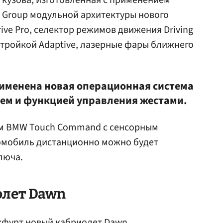
 кузова, изготовленная с применением
 Group модульной архитектуры нового
rive Pro, селектор режимов движения Driving
астройкой Adaptive, лазерные фары ближнего
именена новая операционная система
леем и функцией управления жестами.
м BMW Touch Command с сенсорным
омобиль дистанционно можно будет
люча.
олет Dawn
нкфурт новый кабриолет Dawn.