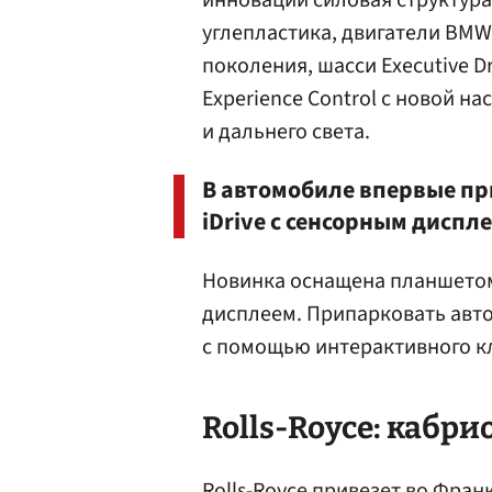
инноваций силовая структура
углепластика, двигатели BMW
поколения, шасси Executive D
Experience Control с новой н
и дальнего света.
В автомобиле впервые пр
iDrive с сенсорным дисп
Новинка оснащена планшето
дисплеем. Припарковать авт
с помощью интерактивного к
Rolls-Royce: кабри
Rolls-Royce привезет во Фра