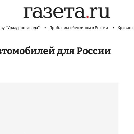
аву "Уралдронзавода"
Проблемы с бензином в России
Кризис с
втомобилей для России