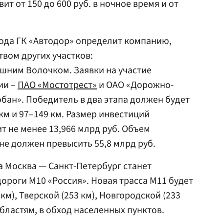
ит от 150 до 600 руб. в ночное время и от
года ГК «Автодор» определит компанию,
твом других участков:
шним Волочком. Заявки на участие
ии –
ПАО «Мостотрест»
и ОАО «Дорожно-
бан». Победитель в два этапа должен будет
 км и 97–149 км. Размер инвестиций
т не менее 13,966 млрд руб. Объем
не должен превысить 55,8 млрд руб.
а Москва — Санкт-Петербург станет
роги М10 «Россия». Новая трасса М11 будет
км), Тверской (253 км), Новгородской (233
областям, в обход населенных пунктов.