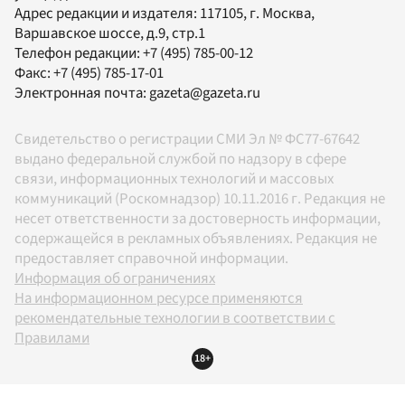
Адрес редакции и издателя:
117105
, г.
Москва
,
Варшавское шоссе, д.9, стр.1
Телефон редакции:
+7 (495) 785-00-12
Факс:
+7 (495) 785-17-01
Электронная почта:
gazeta@gazeta.ru
Свидетельство о регистрации СМИ Эл № ФС77-67642
выдано федеральной службой по надзору в сфере
связи, информационных технологий и массовых
коммуникаций (Роскомнадзор) 10.11.2016 г. Редакция не
несет ответственности за достоверность информации,
содержащейся в рекламных объявлениях. Редакция не
предоставляет справочной информации.
Информация об ограничениях
На информационном ресурсе применяются
рекомендательные технологии в соответствии с
Правилами
18+