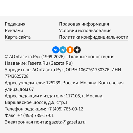
Редакция
Правовая информация
Реклама
Условия использования
Карта сайта
Политика конфиденциальности
© АО «Газета.Ру» (1999-2026) – Главные новости дня
Название:
Газета.Ru
(Gazeta.Ru)
Учредитель:
АО «Газета.Ру»
, ОГРН 1067761730376, ИНН
7743625728
Адрес учредителя: 125239, Россия, Москва, Коптевская
улица, дом 67
Адрес редакции и издателя:
117105
, г.
Москва
,
Варшавское шоссе, д.9, стр.1
Телефон редакции:
+7 (495) 785-00-12
Факс:
+7 (495) 785-17-01
Электронная почта:
gazeta@gazeta.ru