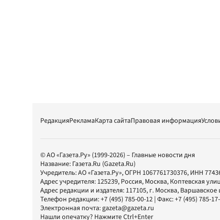
Редакция
Реклама
Карта сайта
Правовая информация
Услов
© АО «Газета.Ру» (1999-2026) – Главные новости дня
Название:
Газета.Ru
(Gazeta.Ru)
Учредитель:
АО «Газета.Ру»
, ОГРН 1067761730376, ИНН 7743
Адрес учредителя: 125239, Россия, Москва, Коптевская улиц
Адрес редакции и издателя:
117105
, г.
Москва
,
Варшавское шо
Телефон редакции:
+7 (495) 785-00-12
| Факс:
+7 (495) 785-17
Электронная почта:
gazeta@gazeta.ru
Нашли опечатку? Нажмите Ctrl+Enter