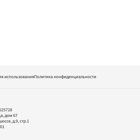
ия использования
Политика конфиденциальности
625728
а, дом 67
ссе, д.9, стр.1
-01