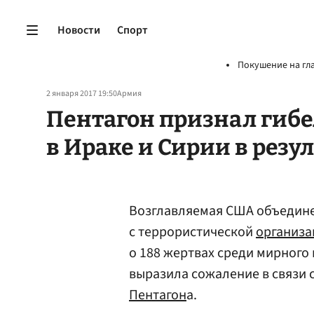
Новости
Спорт
Покушение на гл
2 января 2017 19:50
Армия
Пентагон признал гибе
в Ираке и Сирии в резу
Возглавляемая США объедине
с террористической
организа
о 188 жертвах среди мирного 
выразила сожаление в связи 
Пентагон
а.