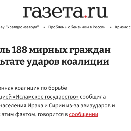
аву "Уралдронзавода"
Проблемы с бензином в России
Кризис с
ль 188 мирных граждан
льтате ударов коалиции
нная коалиция по борьбе
цией «Исламское государство»
сообщила
населения Ирака и Сирии из-за авиаударов и
с этим фактом, говорится в
сообщении