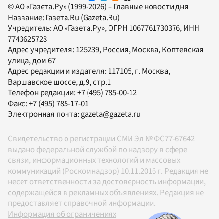
© АО «Газета.Ру» (1999-2026) – Главные новости дня
Название:
Газета.Ru
(Gazeta.Ru)
Учредитель:
АО «Газета.Ру»
, ОГРН 1067761730376, ИНН
7743625728
Адрес учредителя: 125239, Россия, Москва, Коптевская
улица, дом 67
Адрес редакции и издателя:
117105
, г.
Москва
,
Варшавское шоссе, д.9, стр.1
Телефон редакции:
+7 (495) 785-00-12
Факс:
+7 (495) 785-17-01
Электронная почта:
gazeta@gazeta.ru
Свидетельство о регистрации СМИ Эл № ФС77-67642
выдано федеральной службой по надзору в сфере
связи, информационных технологий и массовых
коммуникаций (Роскомнадзор) 10.11.2016 г. Редакция не
несет ответственности за достоверность информации,
содержащейся в рекламных объявлениях. Редакция не
предоставляет справочной информации.
Информация об ограничениях