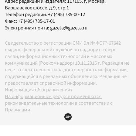
Адрес редакции и издателя:
117105
, г.
Москва
,
Варшавское шоссе, д.9, стр.1
Телефон редакции:
+7 (495) 785-00-12
Факс:
+7 (495) 785-17-01
Электронная почта:
gazeta@gazeta.ru
Свидетельство о регистрации СМИ Эл № ФС77-67642
выдано федеральной службой по надзору в сфере
связи, информационных технологий и массовых
коммуникаций (Роскомнадзор) 10.11.2016 г. Редакция не
несет ответственности за достоверность информации,
содержащейся в рекламных объявлениях. Редакция не
предоставляет справочной информации.
Информация об ограничениях
На информационном ресурсе применяются
рекомендательные технологии в соответствии с
Правилами
18+