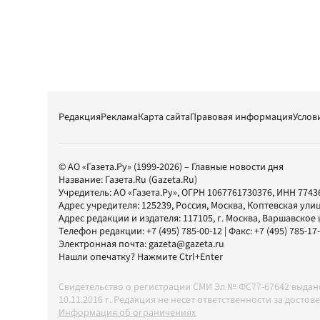
Редакция
Реклама
Карта сайта
Правовая информация
Услов
© АО «Газета.Ру» (1999-2026) – Главные новости дня
Название:
Газета.Ru
(Gazeta.Ru)
Учредитель:
АО «Газета.Ру»
, ОГРН 1067761730376, ИНН 7743
Адрес учредителя: 125239, Россия, Москва, Коптевская улиц
Адрес редакции и издателя:
117105
, г.
Москва
,
Варшавское шо
Телефон редакции:
+7 (495) 785-00-12
| Факс:
+7 (495) 785-17
Электронная почта:
gazeta@gazeta.ru
Нашли опечатку? Нажмите Ctrl+Enter
Свидетельство о регистрации СМИ Эл № ФС77-67642 выда
10.11.2016 г. Редакция не несет ответственности за дос
Информация об ограничениях