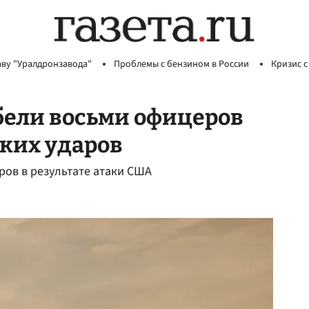
аву "Уралдронзавода"
Проблемы с бензином в России
Кризис с
бели восьми офицеров
ских ударов
ов в результате атаки США