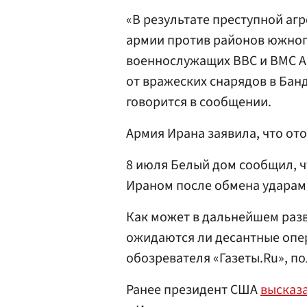
«В результате преступной аг
армии против районов южно
военнослужащих ВВС и ВМС А
от вражеских снарядов в Бан
говорится в сообщении.
Армия Ирана заявила, что от
8 июля Белый дом сообщил, 
Ираном после обмена ударами
Как может в дальнейшем разв
ожидаются ли десантные опе
обозревателя «Газеты.Ru», п
Ранее президент США
высказ