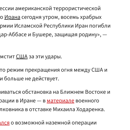
рессии американской террористической
го
Ирана
сегодня утром, восемь храбрых
рмии Исламской Республики Иран погибли
дар-Аббасе и Бушере, защищая родину», —
омстит
США
за эти удары.
что режим прекращения огня между США и
 больше не действует.
иваться обстановка на Ближнем Востоке и
рации в Иране — в
материале
военного
олковника в отставке Михаила Ходаренка.
ался
о возможной наземной операции