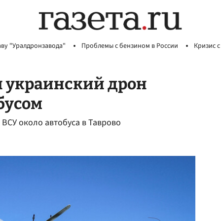
аву "Уралдронзавода"
Проблемы с бензином в России
Кризис с
и украинский дрон
бусом
 ВСУ около автобуса в Таврово