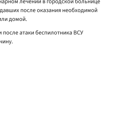
нарном лечении в городской больнице
адавших после оказания необходимой
или домой.
и после атаки беспилотника ВСУ
чину.