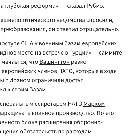
а глубокая реформа», — сказал Рубио.
нешнеполитического ведомства спросили,
 преобразования, он ответил отрицательно.
 доступе США к военным базам европейских
идное место на встрече в
Турции
» — саммите
тмечается, что
Вашингтон
резко
 европейских членов НАТО, которые в ходе
ы с
Ираном
ограничили доступ
л к своим базам.
с генеральным секретарем НАТО
Марком
аращивать военное производство. По его
военного блока расширения оборонно-
щения обязательств по расходам