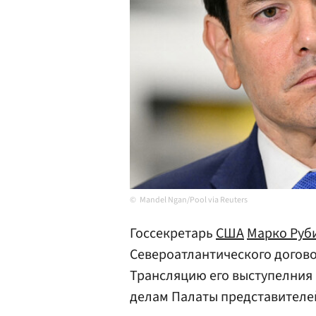
Mandel Ngan/Pool via Reuters
Госсекретарь
США
Марко Руб
Североатлантического догово
Трансляцию его выступелния 
делам Палаты представителе