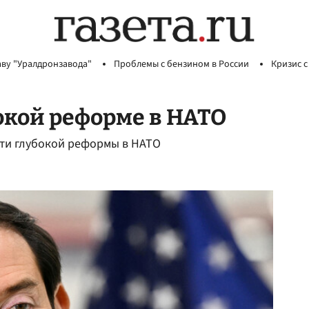
аву "Уралдронзавода"
Проблемы с бензином в России
Кризис с
окой реформе в НАТО
сти глубокой реформы в НАТО