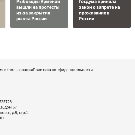
Рыбоводы Армении
Госдума приняла
вышли на протесты
закон о запрете на
из-за закрытия
проживание в
рынка России
России
ия использования
Политика конфиденциальности
625728
а, дом 67
ссе, д.9, стр.1
-01