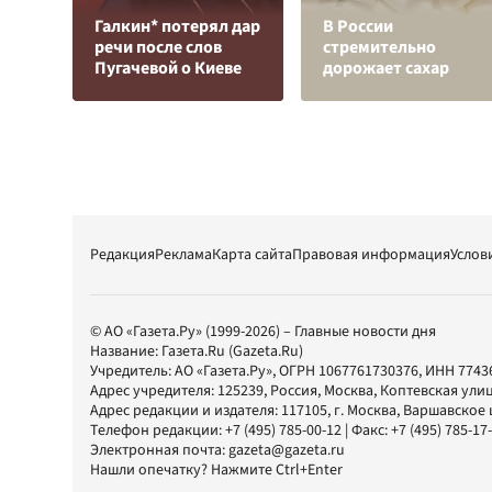
Галкин* потерял дар
В России
речи после слов
стремительно
Пугачевой о Киеве
дорожает сахар
Редакция
Реклама
Карта сайта
Правовая информация
Услов
© АО «Газета.Ру» (1999-2026) – Главные новости дня
Название:
Газета.Ru
(Gazeta.Ru)
Учредитель:
АО «Газета.Ру»
, ОГРН 1067761730376, ИНН 7743
Адрес учредителя: 125239, Россия, Москва, Коптевская улиц
Адрес редакции и издателя:
117105
, г.
Москва
,
Варшавское шо
Телефон редакции:
+7 (495) 785-00-12
| Факс:
+7 (495) 785-17
Электронная почта:
gazeta@gazeta.ru
Нашли опечатку? Нажмите Ctrl+Enter