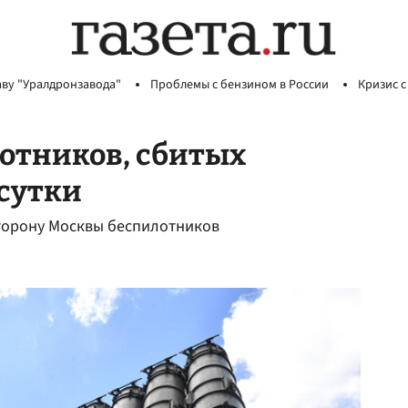
аву "Уралдронзавода"
Проблемы с бензином в России
Кризис с
отников, сбитых
 сутки
сторону Москвы беспилотников