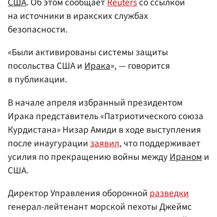
США
. Об этом сообщает
Reuters
со ссылкой
на источники в иракских службах
безопасности.
«Были активированы системы защиты
посольства США и
Ирака
», — говорится
в публикации.
В начале апреля избранный президентом
Ирака представитель «Патриотического союза
Курдистана» Низар Амиди в ходе выступления
после инаугурации
заявил
, что поддерживает
усилия по прекращению войны между
Ираном
и
США.
Директор Управления оборонной
разведки
генерал-лейтенант морской пехоты Джеймс