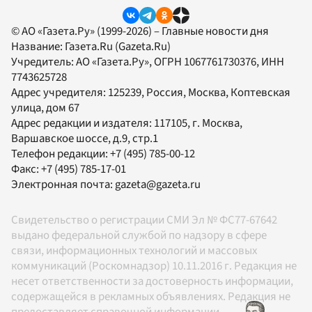
© АО «Газета.Ру» (1999-2026) – Главные новости дня
Название:
Газета.Ru
(Gazeta.Ru)
Учредитель:
АО «Газета.Ру»
, ОГРН 1067761730376, ИНН
7743625728
Адрес учредителя: 125239, Россия, Москва, Коптевская
улица, дом 67
Адрес редакции и издателя:
117105
, г.
Москва
,
Варшавское шоссе, д.9, стр.1
Телефон редакции:
+7 (495) 785-00-12
Факс:
+7 (495) 785-17-01
Электронная почта:
gazeta@gazeta.ru
Свидетельство о регистрации СМИ Эл № ФС77-67642
выдано федеральной службой по надзору в сфере
связи, информационных технологий и массовых
коммуникаций (Роскомнадзор) 10.11.2016 г. Редакция не
несет ответственности за достоверность информации,
содержащейся в рекламных объявлениях. Редакция не
предоставляет справочной информации.