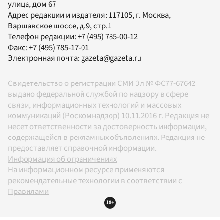
улица, дом 67
Адрес редакции и издателя:
117105
, г.
Москва
,
Варшавское шоссе, д.9, стр.1
Телефон редакции:
+7 (495) 785-00-12
Факс:
+7 (495) 785-17-01
Электронная почта:
gazeta@gazeta.ru
Свидетельство о регистрации СМИ Эл № ФС77-67642
выдано федеральной службой по надзору в сфере
связи, информационных технологий и массовых
коммуникаций (Роскомнадзор) 10.11.2016 г. Редакция не
несет ответственности за достоверность информации,
содержащейся в рекламных объявлениях. Редакция не
предоставляет справочной информации.
Информация об ограничениях
На информационном ресурсе применяются
рекомендательные технологии в соответствии с
Правилами
18+