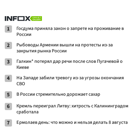
1
Госдума приняла закон о запрете на проживание в
России
2
Рыбоводы Армении вышли на протесты из-за
закрытия рынка России
3
Галкин* потерял дар речи после слов Пугачевой о
Киеве
4
На Западе забили тревогу из-за угрозы окончания
СВО
5
В России стремительно дорожает сахар
6
Кремль переиграл Литву: хитрость с Калининградом
сработала
7
Ермолаев день: что можно и нельзя делать 8 августа