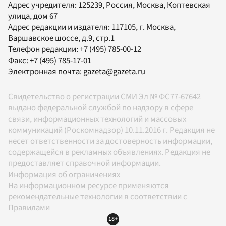
Адрес учредителя: 125239, Россия, Москва, Коптевская
улица, дом 67
Адрес редакции и издателя:
117105
, г.
Москва
,
Варшавское шоссе, д.9, стр.1
Телефон редакции:
+7 (495) 785-00-12
Факс:
+7 (495) 785-17-01
Электронная почта:
gazeta@gazeta.ru
Свидетельство о регистрации СМИ Эл № ФС77-67642
выдано федеральной службой по надзору в сфере
связи, информационных технологий и массовых
коммуникаций (Роскомнадзор) 10.11.2016 г. Редакция не
несет ответственности за достоверность информации,
содержащейся в рекламных объявлениях. Редакция не
предоставляет справочной информации.
Информация об ограничениях
На информационном ресурсе применяются
рекомендательные технологии в соответствии с
Правилами
18+