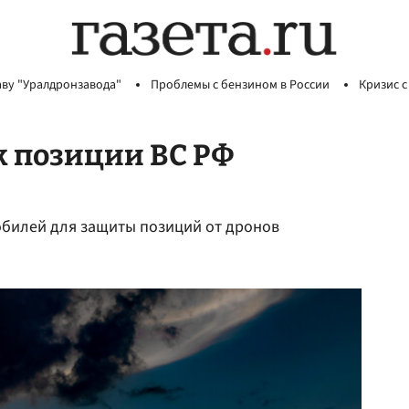
аву "Уралдронзавода"
Проблемы с бензином в России
Кризис с
к позиции ВС РФ
обилей для защиты позиций от дронов