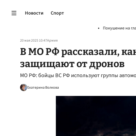
Новости
Спорт
Покушение на гл
20 мая 2025 10:47
Армия
В МО РФ рассказали, ка
защищают от дронов
МО РФ: бойцы ВС РФ используют группы автом
Екатерина Волкова