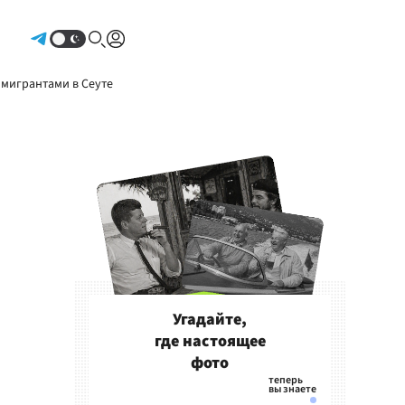
Авторизоваться
 мигрантами в Сеуте
Угадайте,
где настоящее
фото