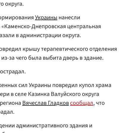
о округа.
формирования
Украины
нанесли
З «Каменско-Днепровская центральная
азали в администрации округа.
повредил крышу терапевтического отделения
 из-за чего была выбита дверь в здание.
пострадал.
женных сил Украины повредил купол храма
ри в селе Казинка Валуйского округа
 региона
Вячеслав Гладков
сообщал
, что
радал.
дении административного здания и