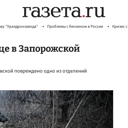
аву "Уралдронзавода"
Проблемы с бензином в России
Кризис с
це в Запорожской
овской повреждено одно из отделений