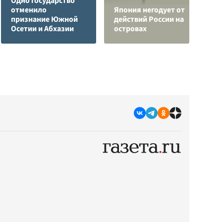
Одно государство
Ч
отменило
Япония негодует от
ж
признание Южной
действий России на
Э
Осетии и Абхазии
островах
п