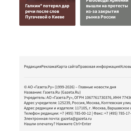
Рыбоводы Армении
Галкин* потерял дар
вышли на протесты
речи после слов
из-за закрытия
Пугачевой о Киеве
рынка России
Редакция
Реклама
Карта сайта
Правовая информация
Услов
© АО «Газета.Ру» (1999-2026) – Главные новости дня
Название:
Газета.Ru
(Gazeta.Ru)
Учредитель:
АО «Газета.Ру»
, ОГРН 1067761730376, ИНН 7743
Адрес учредителя: 125239, Россия, Москва, Коптевская улиц
Адрес редакции и издателя:
117105
, г.
Москва
,
Варшавское шо
Телефон редакции:
+7 (495) 785-00-12
| Факс:
+7 (495) 785-17
Электронная почта:
gazeta@gazeta.ru
Нашли опечатку? Нажмите Ctrl+Enter