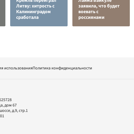
Кремль переиграл
Лайма Вайкуле
Литву: хитрость с
заявила, что будет
Калининградом
воевать с
сработала
россиянами
ия использования
Политика конфиденциальности
625728
а, дом 67
ссе, д.9, стр.1
-01