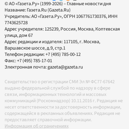
© АО «Газета.Ру» (1999-2026) – Главные новости дня
Название:
Газета.Ru
(Gazeta.Ru)
Учредитель:
АО «Газета.Ру»
, ОГРН 1067761730376, ИНН
7743625728
Адрес учредителя: 125239, Россия, Москва, Коптевская
улица, дом 67
Адрес редакции и издателя:
117105
, г.
Москва
,
Варшавское шоссе, д.9, стр.1
Телефон редакции:
+7 (495) 785-00-12
Факс:
+7 (495) 785-17-01
Электронная почта:
gazeta@gazeta.ru
Свидетельство о регистрации СМИ Эл № ФС77-67642
выдано федеральной службой по надзору в сфере
связи, информационных технологий и массовых
коммуникаций (Роскомнадзор) 10.11.2016 г. Редакция не
несет ответственности за достоверность информации,
содержащейся в рекламных объявлениях. Редакция не
предоставляет справочной информации.
Информация об ограничениях