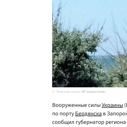
Телеграм-канал
«RT на русском»
Вооруженные силы
Украины
(
по порту
Бердянска
в Запорож
сообщил губернатор региона