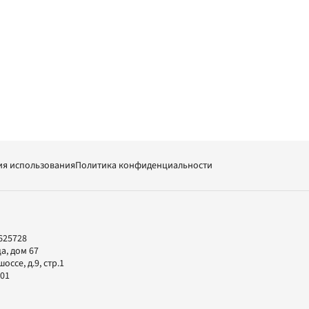
ия использования
Политика конфиденциальности
625728
а, дом 67
ссе, д.9, стр.1
-01