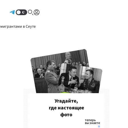
Авторизоваться
 мигрантами в Сеуте
Угадайте,
где настоящее
фото