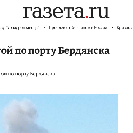
аву "Уралдронзавода"
Проблемы с бензином в России
Кризис с
той по порту Бердянска
той по порту Бердянска