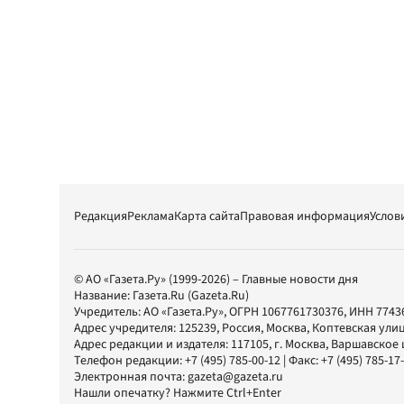
Редакция
Реклама
Карта сайта
Правовая информация
Услов
© АО «Газета.Ру» (1999-2026) – Главные новости дня
Название:
Газета.Ru
(Gazeta.Ru)
Учредитель:
АО «Газета.Ру»
, ОГРН 1067761730376, ИНН 7743
Адрес учредителя: 125239, Россия, Москва, Коптевская улиц
Адрес редакции и издателя:
117105
, г.
Москва
,
Варшавское шо
Телефон редакции:
+7 (495) 785-00-12
| Факс:
+7 (495) 785-17
Электронная почта:
gazeta@gazeta.ru
Нашли опечатку? Нажмите Ctrl+Enter