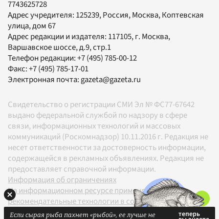
7743625728
Адрес учредителя: 125239, Россия, Москва, Коптевская
улица, дом 67
Адрес редакции и издателя:
117105
, г.
Москва
,
Варшавское шоссе, д.9, стр.1
Телефон редакции:
+7 (495) 785-00-12
Факс:
+7 (495) 785-17-01
Электронная почта:
gazeta@gazeta.ru
Свидетельство о регистрации СМИ Эл № ФС77-67642
выдано федеральной службой по надзору в сфере
связи, информационных технологий и массовых
коммуникаций (Роскомнадзор) 10.11.2016 г. Редакция не
несет ответственности за достоверность информации,
содержащейся в рекламных объявлениях. Редакция не
предоставляет справочной информации.
Информация об ограничениях
На информационном ресурсе применяются
рекомендательные технологии в соответствии с
Правилами
Если сырая рыба пахнет «рыбой», ее лучше не