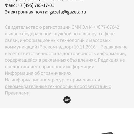
Факс:
+7 (495) 785-17-01
Электронная почта:
gazeta@gazeta.ru
Свидетельство о регистрации СМИ Эл № ФС77-67642
выдано федеральной службой по надзору в сфере
связи, информационных технологий и массовых
коммуникаций (Роскомнадзор) 10.11.2016 г. Редакция не
несет ответственности за достоверность информации,
содержащейся в рекламных объявлениях. Редакция не
предоставляет справочной информации.
Информация об ограничениях
На информационном ресурсе применяются
рекомендательные технологии в соответствии с
Правилами
18+