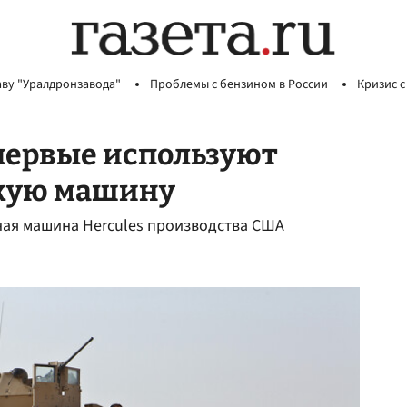
аву "Уралдронзавода"
Проблемы с бензином в России
Кризис с
первые используют
кую машину
ная машина Hercules производства США