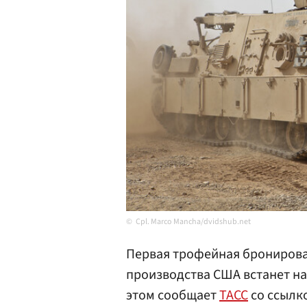
Cpl. Marco Mancha/dvidshub.net
Первая трофейная бронирова
производства США встанет н
этом сообщает
ТАСС
со ссылк