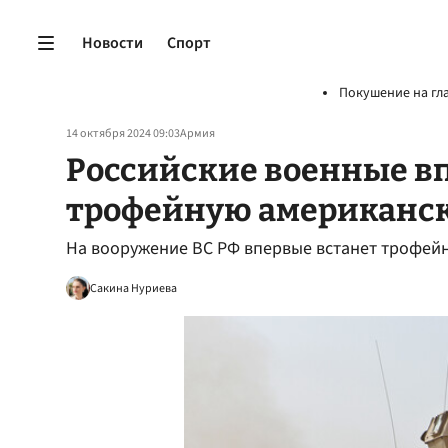
Новости
Спорт
Покушение на гл
14 октября 2024 09:03
Армия
Российские военные в
трофейную американс
На вооружение ВС РФ впервые встанет трофей
Сакина Нуриева