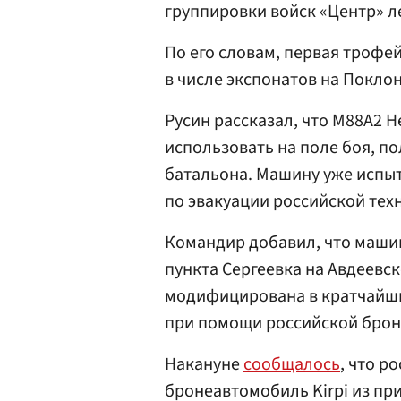
группировки войск «Центр» л
По его словам, первая трофе
в числе экспонатов на Поклон
Русин рассказал, что М88А2 H
использовать на поле боя, п
батальона. Машину уже испыт
по эвакуации российской тех
Командир добавил, что машин
пункта Сергеевка на Авдеевс
модифицирована в кратчайши
при помощи российской бро
Накануне
сообщалось
, что р
бронеавтомобиль Kirpi из пр