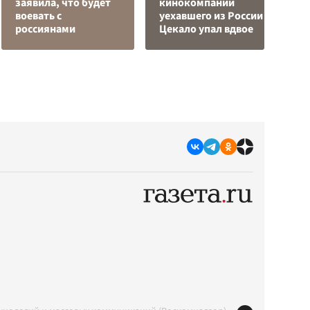
заявила, что будет
кинокомпании
Я
воевать с
уехавшего из России
д
россиянами
Цекало упал вдвое
о