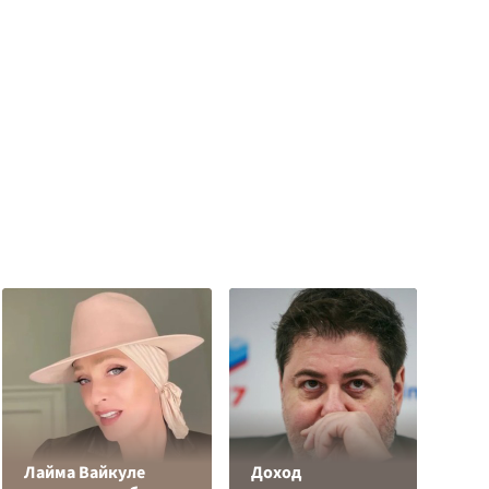
Лайма Вайкуле
Доход