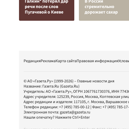
Галкин* потерял дар
В России
речи после слов
стремительно
Пугачевой о Киеве
дорожает сахар
Редакция
Реклама
Карта сайта
Правовая информация
Услов
© АО «Газета.Ру» (1999-2026) – Главные новости дня
Название:
Газета.Ru
(Gazeta.Ru)
Учредитель:
АО «Газета.Ру»
, ОГРН 1067761730376, ИНН 7743
Адрес учредителя: 125239, Россия, Москва, Коптевская улиц
Адрес редакции и издателя:
117105
, г.
Москва
,
Варшавское шо
Телефон редакции:
+7 (495) 785-00-12
| Факс:
+7 (495) 785-17
Электронная почта:
gazeta@gazeta.ru
Нашли опечатку? Нажмите Ctrl+Enter