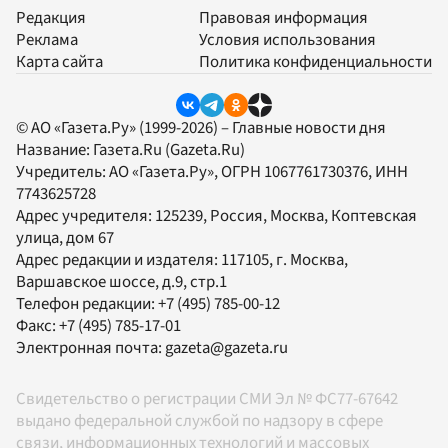
Редакция
Правовая информация
Реклама
Условия использования
Карта сайта
Политика конфиденциальности
© АО «Газета.Ру» (1999-2026) – Главные новости дня
Название:
Газета.Ru
(Gazeta.Ru)
Учредитель:
АО «Газета.Ру»
, ОГРН 1067761730376, ИНН
7743625728
Адрес учредителя: 125239, Россия, Москва, Коптевская
улица, дом 67
Адрес редакции и издателя:
117105
, г.
Москва
,
Варшавское шоссе, д.9, стр.1
Телефон редакции:
+7 (495) 785-00-12
Факс:
+7 (495) 785-17-01
Электронная почта:
gazeta@gazeta.ru
Свидетельство о регистрации СМИ Эл № ФС77-67642
выдано федеральной службой по надзору в сфере
связи, информационных технологий и массовых