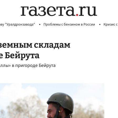
аву "Уралдронзавода"
Проблемы с бензином в России
Кризис с
дземным складам
е Бейрута
оллы» в пригороде Бейрута