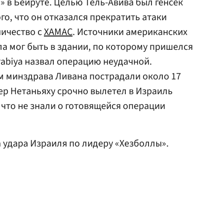
» в Бейруте. Целью Тель-Авива был генсек
го, что он отказался прекратить атаки
ничество с
ХАМАС
. Источники американских
а мог быть в здании, по которому пришелся
rabiya назвал операцию неудачной.
ым минздрава Ливана пострадали около 17
ер Нетаньяху срочно вылетел в Израиль
 что не знали о готовящейся операции
 удара Израиля по лидеру «Хезболлы».