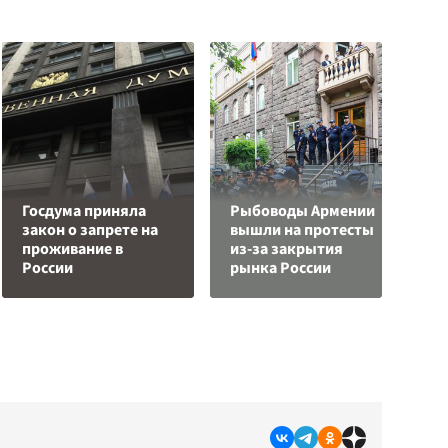
Госдума приняла
Рыбоводы Армении
закон о запрете на
вышли на протесты
проживание в
из-за закрытия
Ч
России
рынка России
ц