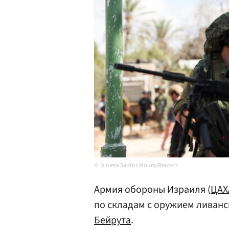
Violeta Santos Moura/Reuters
Армия обороны Израиля (
ЦАХ
по складам с оружием ливанс
Бейрута
.