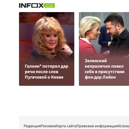
Зеленский
Галкин* потерял дар
неприлично повел
речи после слов
cебя в присутствии
Пугачевой о Киеве
фон дер Ляйен
Редакция
Реклама
Карта сайта
Правовая информация
Услов