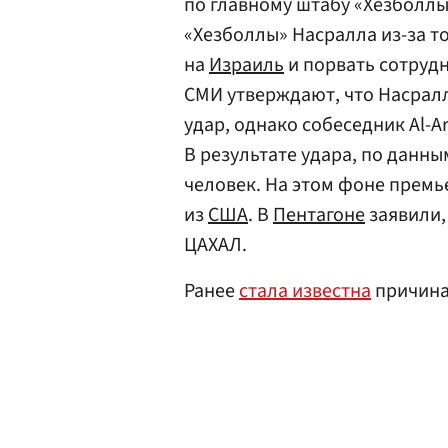
по главному штабу «Хезболлы
«Хезболлы» Насралла из-за то
на
Израиль
и порвать сотруд
СМИ утверждают, что Насралл
удар, однако собеседник Al-A
В результате удара, по данн
человек. На этом фоне премь
из
США
. В
Пентагоне
заявили,
ЦАХАЛ.
Ранее
стала известна
причина