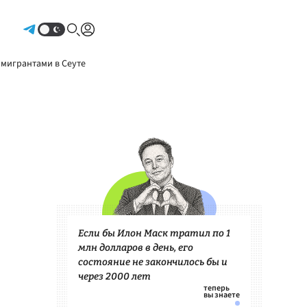
Авторизоваться
 мигрантами в Сеуте
Если бы Илон Маск тратил по 1
млн долларов в день, его
состояние не закончилось бы и
через 2000 лет