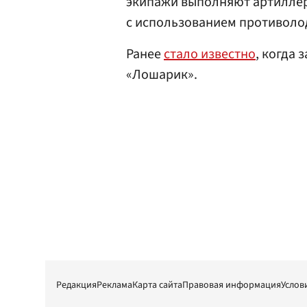
экипажи выполняют артиллер
с использованием противоло
Ранее
стало известно
, когда
«Лошарик».
Редакция
Реклама
Карта сайта
Правовая информация
Услов