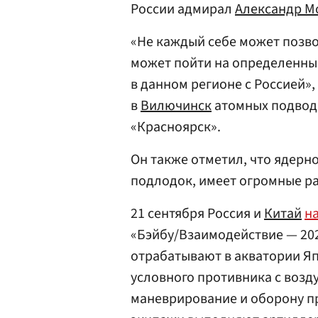
России адмирал
Александр М
«Не каждый себе может позво
может пойти на определенные
в данном регионе с Россией»
в
Вилючинск
атомных подводн
«Красноярск».
Он также отметил, что ядерн
подлодок, имеет огромные р
21 сентября Россия и
Китай
н
«Бэйбу/Взаимодействие — 202
отрабатывают в акватории Я
условного противника с возду
маневрирование и оборону п