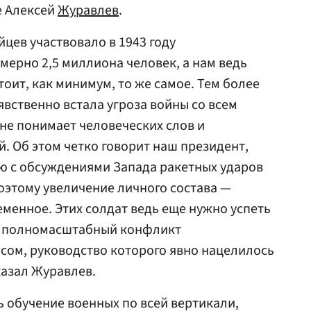
е Алексей
Журавлев
.
цев участвовало в 1943 году
ерно 2,5 миллиона человек, а нам ведь
оит, как минимум, то же самое. Тем более
явственно встала угроза войны со всем
не понимает человеческих слов и
 Об этом четко говорит наш президент,
ю с обсуждениями Запада ракетных ударов
оэтому увеличение личного состава —
менное. Этих солдат ведь еще нужно успеть
ся полномасштабный конфликт
сом, руководство которого явно нацелилось
казал Журавлев.
ь обучение военных по всей вертикали,