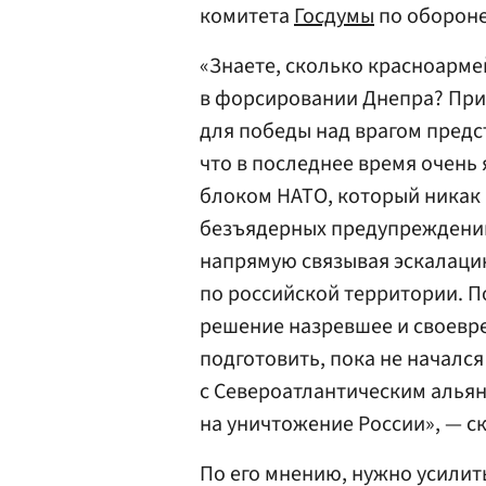
комитета
Госдумы
по оборон
«Знаете, сколько красноармей
в форсировании Днепра? Прим
для победы над врагом предст
что в последнее время очень 
блоком НАТО, который никак 
безъядерных предупреждений.
напрямую связывая эскалаци
по российской территории. П
решение назревшее и своевре
подготовить, пока не начал
с Североатлантическим альян
на уничтожение России», — с
По его мнению, нужно усилит