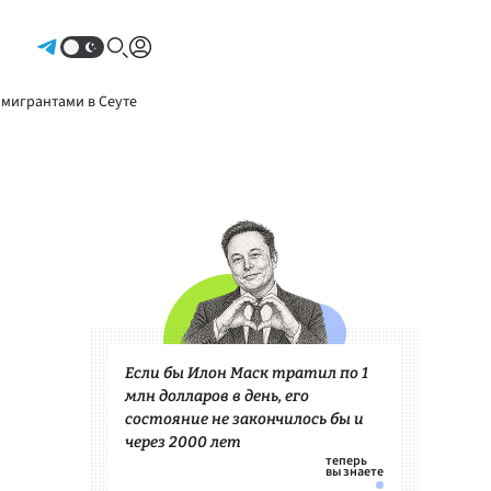
Авторизоваться
 мигрантами в Сеуте
Если бы Илон Маск тратил по 1
млн долларов в день, его
состояние не закончилось бы и
через 2000 лет