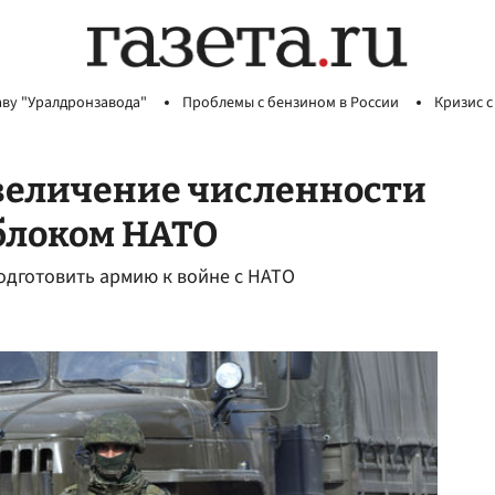
аву "Уралдронзавода"
Проблемы с бензином в России
Кризис с
увеличение численности
 блоком НАТО
одготовить армию к войне с НАТО