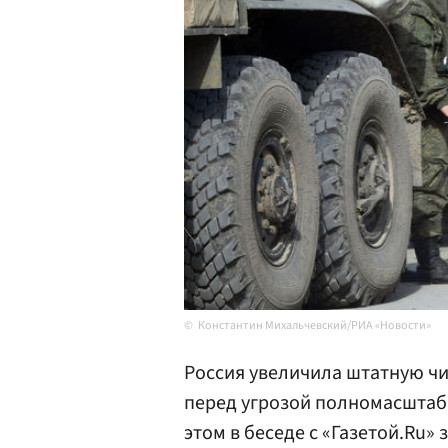
Константин Михальчевский/РИА «Новости»
Россия увеличила штатную ч
перед угрозой полномасштаб
этом в беседе с «Газетой.Ru»