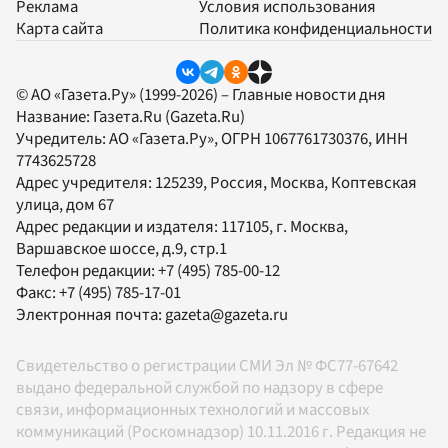
Реклама
Условия использования
Карта сайта
Политика конфиденциальности
© АО «Газета.Ру» (1999-2026) – Главные новости дня
Название:
Газета.Ru
(Gazeta.Ru)
Учредитель:
АО «Газета.Ру»
, ОГРН 1067761730376, ИНН
7743625728
Адрес учредителя: 125239, Россия, Москва, Коптевская
улица, дом 67
Адрес редакции и издателя:
117105
, г.
Москва
,
Варшавское шоссе, д.9, стр.1
Телефон редакции:
+7 (495) 785-00-12
Факс:
+7 (495) 785-17-01
Электронная почта:
gazeta@gazeta.ru
Свидетельство о регистрации СМИ Эл № ФС77-67642
выдано федеральной службой по надзору в сфере
связи, информационных технологий и массовых
коммуникаций (Роскомнадзор) 10.11.2016 г. Редакция не