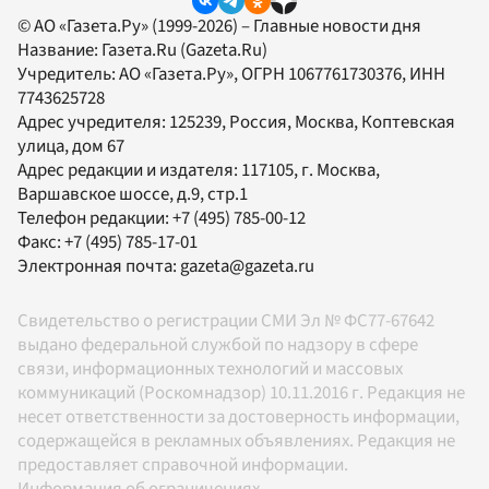
© АО «Газета.Ру» (1999-2026) – Главные новости дня
Название:
Газета.Ru
(Gazeta.Ru)
Учредитель:
АО «Газета.Ру»
, ОГРН 1067761730376, ИНН
7743625728
Адрес учредителя: 125239, Россия, Москва, Коптевская
улица, дом 67
Адрес редакции и издателя:
117105
, г.
Москва
,
Варшавское шоссе, д.9, стр.1
Телефон редакции:
+7 (495) 785-00-12
Факс:
+7 (495) 785-17-01
Электронная почта:
gazeta@gazeta.ru
Свидетельство о регистрации СМИ Эл № ФС77-67642
выдано федеральной службой по надзору в сфере
связи, информационных технологий и массовых
коммуникаций (Роскомнадзор) 10.11.2016 г. Редакция не
несет ответственности за достоверность информации,
содержащейся в рекламных объявлениях. Редакция не
предоставляет справочной информации.