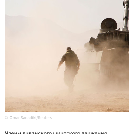
Omar Sanadiki/Reuters
Члены ливанского шиитского движения