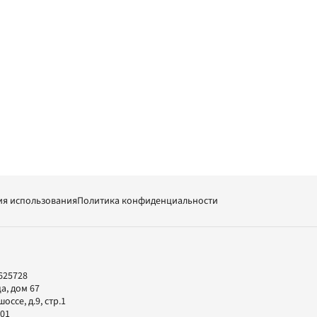
ия использования
Политика конфиденциальности
625728
а, дом 67
ссе, д.9, стр.1
-01