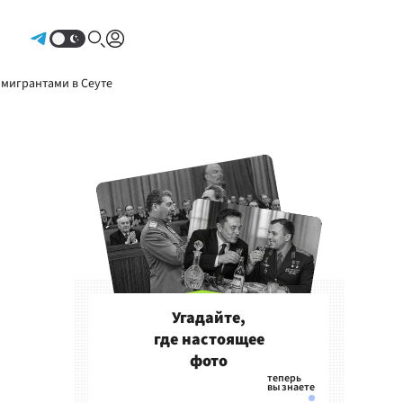
Авторизоваться
 мигрантами в Сеуте
Угадайте,
где настоящее
фото