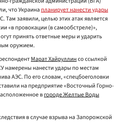
енно-гражданской администрации (ВГА)
ли, что Украина
планирует нанести удары
. Там заявили, целью этих атак является
и «в провокации (в самообстреле)»,
могут принять ответные меры и ударить
ным оружием.
рреспондент
Марат Хайруллин
со ссылкой
СУ намерены нанести удары по местам
ива АЭС. По его словам, «спецбоеголовки
ставили на предприятие «Восточный Горно-
расположенное в
городе Желтые Воды
ледствия в случае взрыва на Запорожской