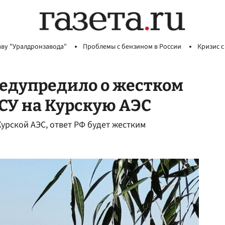
аву "Уралдронзавода"
Проблемы с бензином в России
Кризис с
едупредило о жестком
ВСУ на Курскую АЭС
урской АЭС, ответ РФ будет жестким